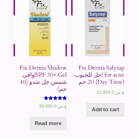
Fix Derma Shadow
Fix Derma Salyzap
for acne |جل للحبوب
SPF 30+ Gel|واقي
(Day Time) 20 جم
شمس جل شدو (40
جم)
ج.س.
22,950.0
Rated
ج.س.
33,000.0
Add to cart
5.00
out of 5
Read more