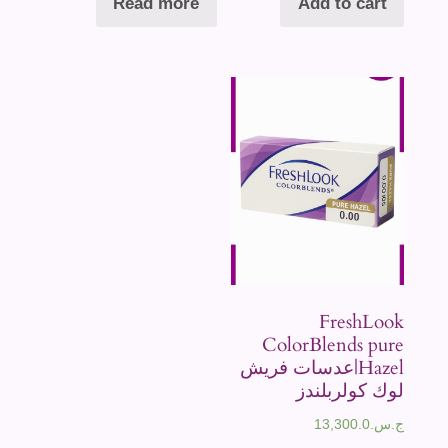
Read more
Add to cart
FreshLook
ColorBlends pure
Hazel|عدسات فريش
لوك كولربلندز
ج.س.
13,300.0