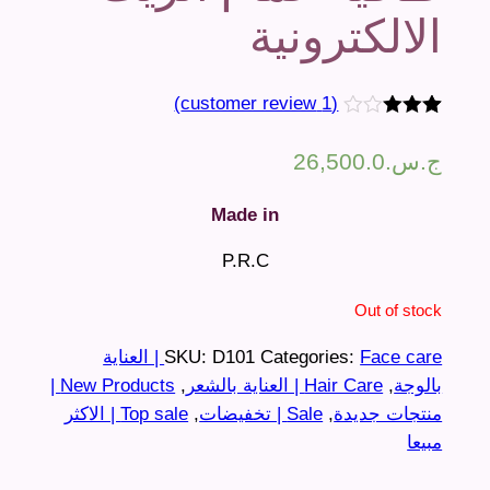
الالكترونية
customer review)
1
(
Rated
1
3.00
ج.س.
26,500.0
out of
5
based
Made in
on
customer
rating
P.R.C
Out of stock
Categories:
D101
SKU:
Face care | العناية
بالوجة
,
Hair Care | العناية بالشعر
,
New Products |
منتجات جديدة
,
Sale | تخفيضات
,
Top sale | الاكثر
مبيعا