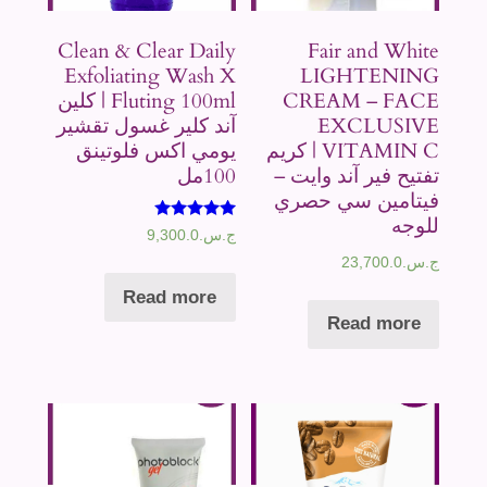
Clean & Clear Daily
Fair and White
Exfoliating Wash X
LIGHTENING
CREAM – FACE
Fluting 100ml | كلين
EXCLUSIVE
آند كلير غسول تقشير
VITAMIN C | كريم
يومي اكس فلوتينق
تفتيح فير آند وايت –
100مل
فيتامين سي حصري
للوجه
Rated
ج.س.
9,300.0
5.00
ج.س.
23,700.0
out of 5
Read more
Read more